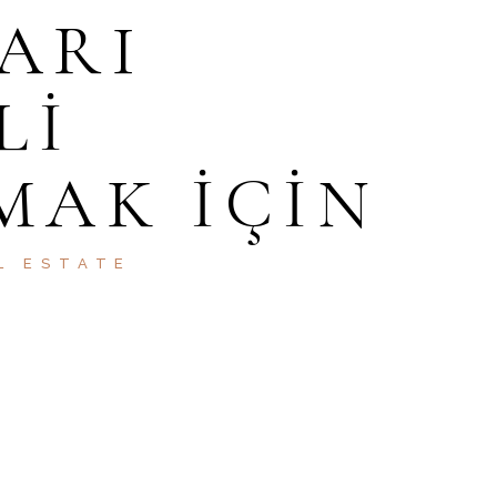
ARI
LI
MAK IÇIN
L ESTATE